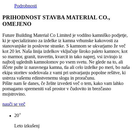
Podrobnosti
PRIHODNOST STAVBA MATERIAL CO.,
OMEJENO
Future Building Material Co Limited je vodilno kamniško podjetje,
ki je specializirano za izdelke iz kamna vrhunske kakovosti za
stanovanjske in poslovne stranke. S kamnom se ukvarjamo že več
kot 20 let. Naša linija izdelkov vključuje široko paleto kamnov, kot
so marmor, granit, travertin, kvarcit in tako naprej, vsi izvirajo iz
najbolj uglednih kamnolomov po vsem svetu. Ne glede na to, ali
iščete pulte iz naravnega kamna, tla ali celo izdelke po meri, bo naša
ekipa storitev sodelovala z vami pri ustvarjanju popolne rešitve, ki
ustreza vašemu edinstvenemu slogu in proračunu.
Pišite nam še danes, če želite izvedeti več o tem, kako vam lahko
pomagamo spremeniti vaš prostor v čudovito in brezčasno
mojstrovino.
nauči se več
+
20
Leto izkušenj