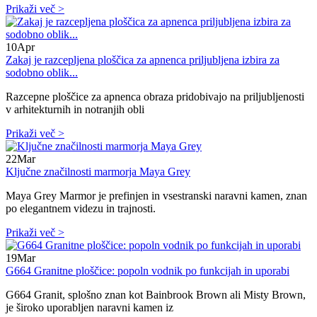
Prikaži več >
10
Apr
Zakaj je razcepljena ploščica za apnenca priljubljena izbira za
sodobno oblik...
Razcepne ploščice za apnenca obraza pridobivajo na priljubljenosti
v arhitekturnih in notranjih obli
Prikaži več >
22
Mar
Ključne značilnosti marmorja Maya Grey
Maya Grey Marmor je prefinjen in vsestranski naravni kamen, znan
po elegantnem videzu in trajnosti.
Prikaži več >
19
Mar
G664 Granitne ploščice: popoln vodnik po funkcijah in uporabi
G664 Granit, splošno znan kot Bainbrook Brown ali Misty Brown,
je široko uporabljen naravni kamen iz