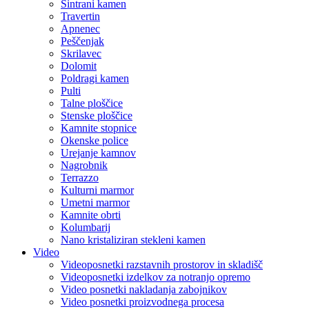
Sintrani kamen
Travertin
Apnenec
Peščenjak
Skrilavec
Dolomit
Poldragi kamen
Pulti
Talne ploščice
Stenske ploščice
Kamnite stopnice
Okenske police
Urejanje kamnov
Nagrobnik
Terrazzo
Kulturni marmor
Umetni marmor
Kamnite obrti
Kolumbarij
Nano kristaliziran stekleni kamen
Video
Videoposnetki razstavnih prostorov in skladišč
Videoposnetki izdelkov za notranjo opremo
Video posnetki nakladanja zabojnikov
Video posnetki proizvodnega procesa