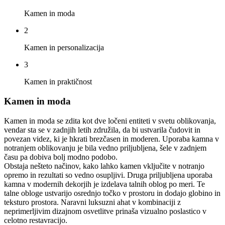
Kamen in moda
2
Kamen in personalizacija
3
Kamen in praktičnost
Kamen in moda
Kamen in moda se zdita kot dve ločeni entiteti v svetu oblikovanja,
vendar sta se v zadnjih letih združila, da bi ustvarila čudovit in
povezan videz, ki je hkrati brezčasen in moderen. Uporaba kamna v
notranjem oblikovanju je bila vedno priljubljena, šele v zadnjem
času pa dobiva bolj modno podobo.
Obstaja nešteto načinov, kako lahko kamen vključite v notranjo
opremo in rezultati so vedno osupljivi. Druga priljubljena uporaba
kamna v modernih dekorjih je izdelava talnih oblog po meri. Te
talne obloge ustvarijo osrednjo točko v prostoru in dodajo globino in
teksturo prostora. Naravni luksuzni ahat v kombinaciji z
neprimerljivim dizajnom osvetlitve prinaša vizualno poslastico v
celotno restavracijo.