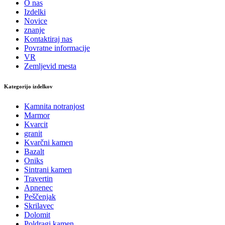
O nas
Izdelki
Novice
znanje
Kontaktiraj nas
Povratne informacije
VR
Zemljevid mesta
Kategorijo izdelkov
Kamnita notranjost
Marmor
Kvarcit
granit
Kvarčni kamen
Bazalt
Oniks
Sintrani kamen
Travertin
Apnenec
Peščenjak
Skrilavec
Dolomit
Poldragi kamen