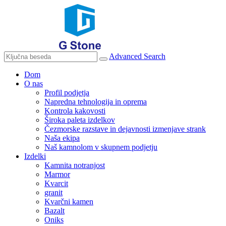
Advanced Search
Dom
O nas
Profil podjetja
Napredna tehnologija in oprema
Kontrola kakovosti
Široka paleta izdelkov
Čezmorske razstave in dejavnosti izmenjave strank
Naša ekipa
Naš kamnolom v skupnem podjetju
Izdelki
Kamnita notranjost
Marmor
Kvarcit
granit
Kvarčni kamen
Bazalt
Oniks