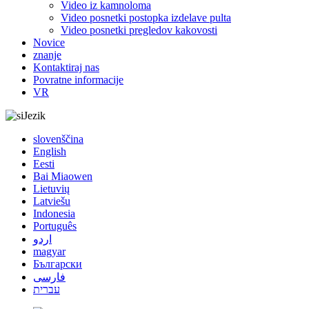
Video iz kamnoloma
Video posnetki postopka izdelave pulta
Video posnetki pregledov kakovosti
Novice
znanje
Kontaktiraj nas
Povratne informacije
VR
Jezik
slovenščina
English
Eesti
Bai Miaowen
Lietuvių
Latviešu
Indonesia
Português
اردو
magyar
Български
فارسی
עברית