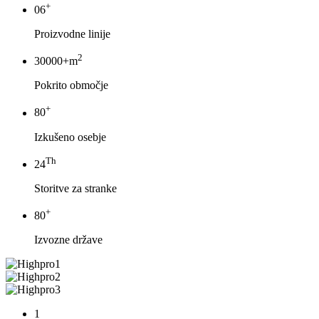
+
06
Proizvodne linije
2
30000+m
Pokrito območje
+
80
Izkušeno osebje
Th
24
Storitve za stranke
+
80
Izvozne države
1