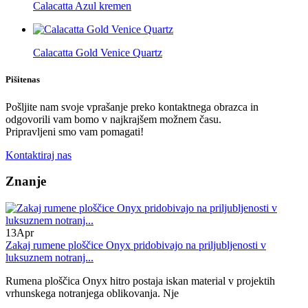
Calacatta Azul kremen
Calacatta Gold Venice Quartz
Pišite
nas
Pošljite nam svoje vprašanje preko kontaktnega obrazca in
odgovorili vam bomo v najkrajšem možnem času.
Pripravljeni smo vam pomagati!
Kontaktiraj nas
Znanje
13
Apr
Zakaj rumene ploščice Onyx pridobivajo na priljubljenosti v
luksuznem notranj...
Rumena ploščica Onyx hitro postaja iskan material v projektih
vrhunskega notranjega oblikovanja. Nje