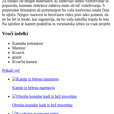
Za razliko od drugih materialov, ki zahtevajo stalno vzdrževanje in
popravila, kamnita obdelava zahteva malo ali nič vzdrževanja. S
preprostim brisanjem ali pometanjem bo vaša lončevina ostala čista
in sijoča. Njegov naraven in brezčasen videz prav tako pomeni, da
ne bo šel iz mode, kar zagotavlja, da bo vaša naložba trajala še leta.
Na splošno je kamen praktična in vsestranska izbira za vsak projekt.
Vroči izdelki
Kamnita notranjost
Marmor
Kvarcit
granit
Kvarčni kamen
Prikaži več
Kamin iz belega marmorja
Obroba kopalne kadi iz bež travertina