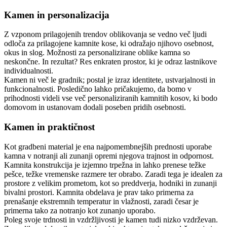
Kamen in personalizacija
Z vzponom prilagojenih trendov oblikovanja se vedno več ljudi
odloča za prilagojene kamnite kose, ki odražajo njihovo osebnost,
okus in slog. Možnosti za personalizirane oblike kamna so
neskončne. In rezultat? Res enkraten prostor, ki je odraz lastnikove
individualnosti.
Kamen ni več le gradnik; postal je izraz identitete, ustvarjalnosti in
funkcionalnosti. Posledično lahko pričakujemo, da bomo v
prihodnosti videli vse več personaliziranih kamnitih kosov, ki bodo
domovom in ustanovam dodali poseben pridih osebnosti.
Kamen in praktičnost
Kot gradbeni material je ena najpomembnejših prednosti uporabe
kamna v notranji ali zunanji opremi njegova trajnost in odpornost.
Kamnita konstrukcija je izjemno trpežna in lahko prenese težke
pešce, težke vremenske razmere ter obrabo. Zaradi tega je idealen za
prostore z velikim prometom, kot so preddverja, hodniki in zunanji
bivalni prostori. Kamnita obdelava je prav tako primerna za
prenašanje ekstremnih temperatur in vlažnosti, zaradi česar je
primerna tako za notranjo kot zunanjo uporabo.
Poleg svoje trdnosti in vzdržljivosti je kamen tudi nizko vzdrževan.