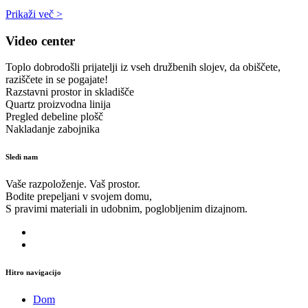
Prikaži več >
Video center
Toplo dobrodošli prijatelji iz vseh družbenih slojev, da obiščete,
raziščete in se pogajate!
Razstavni prostor in skladišče
Quartz proizvodna linija
Pregled debeline plošč
Nakladanje zabojnika
Sledi nam
Vaše razpoloženje. Vaš prostor.
Bodite prepeljani v svojem domu,
S pravimi materiali in udobnim, poglobljenim dizajnom.
Hitro navigacijo
Dom