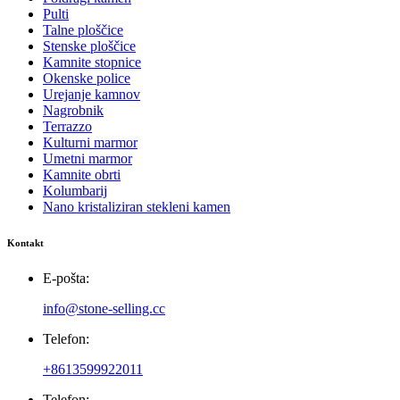
Pulti
Talne ploščice
Stenske ploščice
Kamnite stopnice
Okenske police
Urejanje kamnov
Nagrobnik
Terrazzo
Kulturni marmor
Umetni marmor
Kamnite obrti
Kolumbarij
Nano kristaliziran stekleni kamen
Kontakt
E-pošta:
info@stone-selling.cc
Telefon:
+8613599922011
Telefon: